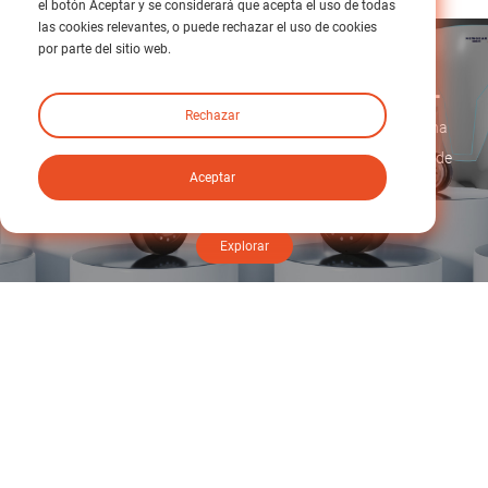
el botón Aceptar y se considerará que acepta el uso de todas
las cookies relevantes, o puede rechazar el uso de cookies
por parte del sitio web.
Este es un espacio publicitario.
Rechazar
Newgear Intelligent Transmission (Guangdong) Co., Ltd., una
empresa de alta tecnología especializada en transmisiones de
Aceptar
precisión
Explorar
Contáctenos
Parque industrial iHF, n.° 1, calle Mintai, Huangjiang, ciudad de
Dongguan, provincia de Guangdong, China