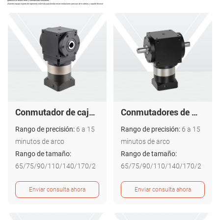
garantiza un rendimiento y confiabilidad constantes.
¡Nuestro equipo experto de ingenieros está listo para brindar recomendaciones precisas de modelos y soporte técnico!
Conmutador de caja de cambios de salida de doble orificio - Serie AT-FH
Conmutadores de motor de salida de doble eje - Serie AT-FL
Rango de precisión:
6 a 15
Rango de precisión:
6 a 15
minutos de arco
minutos de arco
Rango de tamaño:
Rango de tamaño:
65/75/90/110/140/170/2
65/75/90/110/140/170/2
10
10
Enviar consulta ahora
Enviar consulta ahora