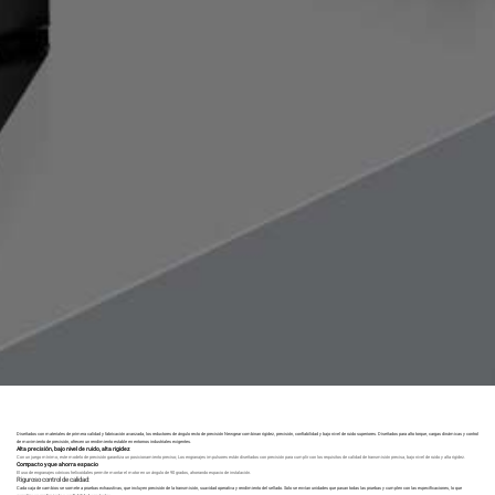
Diseñados con materiales de primera calidad y fabricación avanzada, los reductores de ángulo recto de precisión Newgear combinan rigidez, precisión, confiabilidad y bajo nivel de ruido superiores. Diseñados para alto torque, cargas dinámicas y control
de movimiento de precisión, ofrecen un rendimiento estable en entornos industriales exigentes.
Alta precisión, bajo nivel de ruido, alta rigidez
Con un juego mínimo, este modelo de precisión garantiza un posicionamiento preciso; Los engranajes impulsores están diseñados con precisión para cumplir con los requisitos de calidad de transmisión precisa, bajo nivel de ruido y alta rigidez.
Compacto y que ahorra espacio
El uso de engranajes cónicos helicoidales permite montar el motor en un ángulo de 90 grados, ahorrando espacio de instalación.
Riguroso control de calidad:
Cada caja de cambios se somete a pruebas exhaustivas, que incluyen precisión de la transmisión, suavidad operativa y rendimiento del sellado. Solo se envían unidades que pasan todas las pruebas y cumplen con las especificaciones, lo que