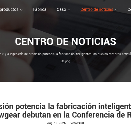
 productos
Fábrica
Caso
Centro de noticias
C
CENTRO DE NOTICIAS
 productos
Fábrica
Caso
C
a
>
¡La ingeniería de precisión potencia la fabricación inteligente! Los nuevos motores art
Beijing
isión potencia la fabricación intelige
wgear debutan en la Conferencia de R
Aug. 13, 2025
Vistas:400