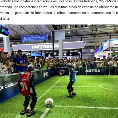
robótica nacionales e internacionales, incluidas Unitree Robotics, CloudMinds
, creando una competencia feroz. Las distintas áreas de exposición ofrecieron 
ervicios. En particular, 50 fabricantes de robots humanoides presentaron sus últ
imilar.