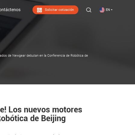
ontáctenos
Solicitar cotización
EN
ontáctenos
iculados de Newgear debutan en la Conferencia de Robótica de
nte! Los nuevos motores
obótica de Beijing