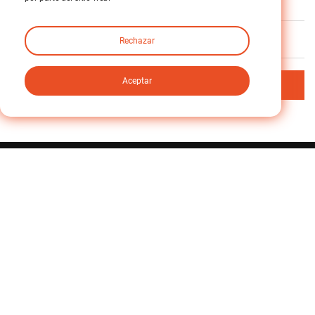
Anterior
Sin anterior
Próximo
sin siguiente
Rechazar
Aceptar
Volver al índice
Relacionado
Caso
Sin datos
Hable con nuestro equipo